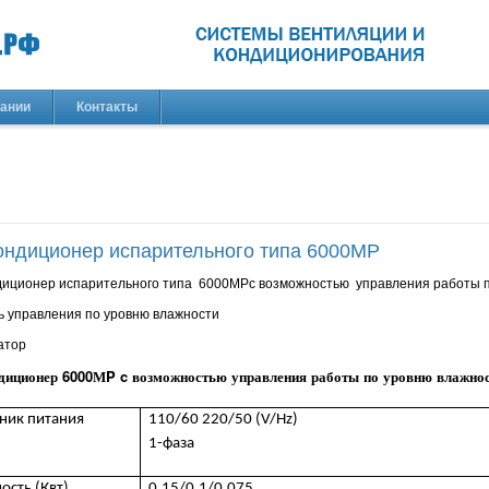
пании
Контакты
ондиционер испарительного типа 6000МP
диционер испарительного типа 6000М
P
c
возможностью управления работы п
ь управления по уровню влажности
атор
диционер 6000МP c возможностью управления работы по уровню влажнос
ник
питания
110/60 220/50 (V/Hz)
1-фаза
ость
(Квт)
0.15/0.1/0.075