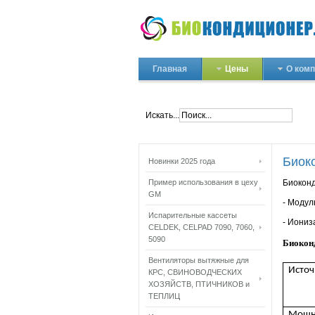
Главная
Цены
О ком
Искать...
Биок
Новинки 2025 года
Пример использования в цеху
Биокон
GM
- Модул
Испарительные кассеты
- Иониз
CELDEK, CELPAD 7090, 7060,
5090
Биокон
Вентиляторы вытяжные для
Источ
КРС, СВИНОВОДЧЕСКИХ
ХОЗЯЙСТВ, ПТИЧНИКОВ и
ТЕПЛИЦ
Мощн