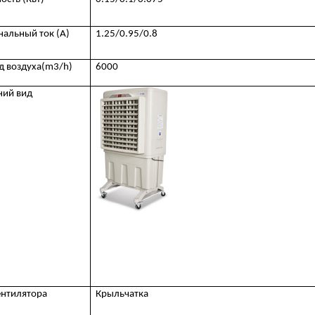
нальный
ток
(А)
1.25/0.95/0.8
д воздуха(m3/h)
6000
ний вид
ентилятора
Крыльчатка