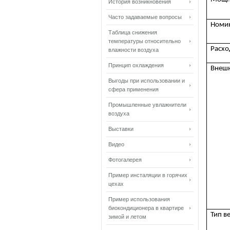
История возникновения
Часто задаваемые вопросы
Номи
Таблица снижения
температуры относительно
Расхо
влажности воздуха
Принцип охлаждения
Внеш
Выгоды при использовании и
сфера применения
Промышленные увлажнители
воздуха
Выставки
Видео
Фотогалерея
Пример инсталяции в горячих
цехах
Пример использования
биокондиционера в квартире
Тип в
зимой и летом