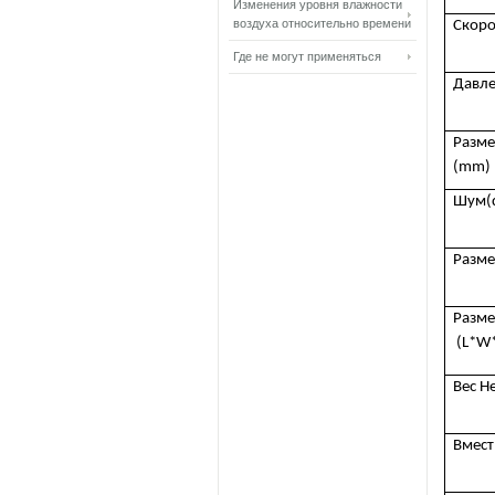
Изменения уровня влажности
воздуха относительно времени
Скоро
Где не могут применяться
Давле
Разме
(mm)
Шум(
Разм
Разме
(
L
*
W
Вес Н
Вмест