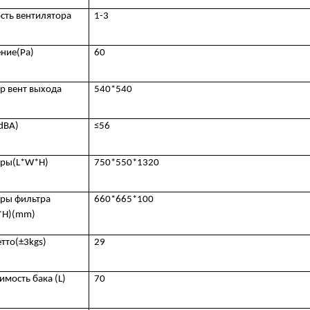
сть вентилятора
1-3
ние(Pa)
60
р вент выхода
540*540
dBA)
≤56
еры(L*W*H)
750*550*1320
ры фильтра
660*665*100
*
H
)(
mm
)
етто(±3kgs)
29
имость бака (L)
70